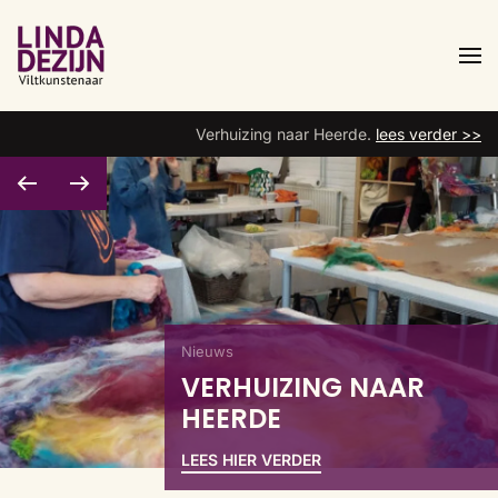
Overslaan
en
naar
Verhuizing naar Heerde.
lees verder >>
de
inhoud
gaan
Nieuws
VERHUIZING NAAR
HEERDE
LEES HIER VERDER