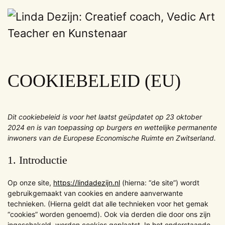
Overslaan
en
naar
de
COOKIEBELEID (EU)
inhoud
gaan
Dit cookiebeleid is voor het laatst geüpdatet op 23 oktober
2024 en is van toepassing op burgers en wettelijke permanente
inwoners van de Europese Economische Ruimte en Zwitserland.
1. Introductie
Op onze site,
https://lindadezijn.nl
(hierna: “de site”) wordt
gebruikgemaakt van cookies en andere aanverwante
technieken. (Hierna geldt dat alle technieken voor het gemak
“cookies” worden genoemd). Ook via derden die door ons zijn
ingeschakeld, worden cookies geplaatst. In het onderstaande