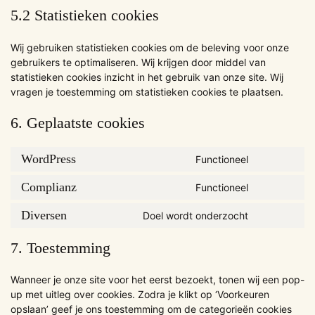
5.2 Statistieken cookies
Wij gebruiken statistieken cookies om de beleving voor onze
gebruikers te optimaliseren. Wij krijgen door middel van
statistieken cookies inzicht in het gebruik van onze site. Wij
vragen je toestemming om statistieken cookies te plaatsen.
6. Geplaatste cookies
WordPress
Functioneel
Consent
to
Complianz
Functioneel
Consent
service
to
wordpress
Diversen
Doel wordt onderzocht
Consent
service
to
complianz
7. Toestemming
service
diversen
Wanneer je onze site voor het eerst bezoekt, tonen wij een pop-
up met uitleg over cookies. Zodra je klikt op ‘Voorkeuren
opslaan’ geef je ons toestemming om de categorieën cookies