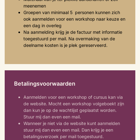
meenemen
Groepen van minimaal 5 personen kunnen zich
ook aanmelden voor een workshop naar keuze en
een dag in overleg
Na aanmelding krijg je de factuur met informatie
toegestuurd per mail. Na overmaking van de
deelname kosten is je plek gereserveerd.
Betalingsvoorwaarden
Aanmelden voor een workshop of cursus kan via
de website. Mocht een workshop volgeboekt zijn
dan kun je op de wachtlijst geplaatst worden.
Stuur mij dan even een mail.
Wanneer je niet via de website kunt aanmelden
stuur mij dan even een mail. Dan krijg je een
betalingsverzoek per mail toegestuurd.