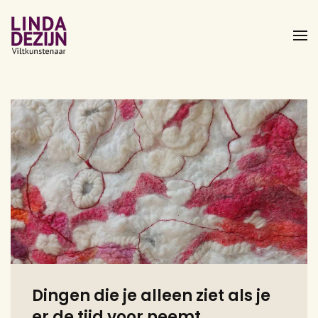
Overslaan
en
naar
de
inhoud
gaan
Dingen die je alleen ziet als je
er de tijd voor neemt