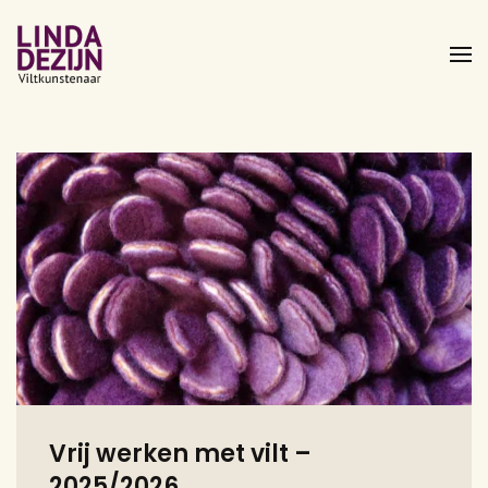
Overslaan
en
naar
de
inhoud
gaan
Vrij werken met vilt –
2025/2026