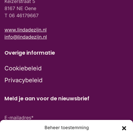
Keizerstraat 5
8167 NE Oene
T 06 46179667
www.lindadezijn.nl
info@lindadezijn.nl
Overige informatie
Cookiebeleid
Privacybeleid
Meld je aan voor de nieuwsbrief
E-mailadres
*
Beheer toestemming