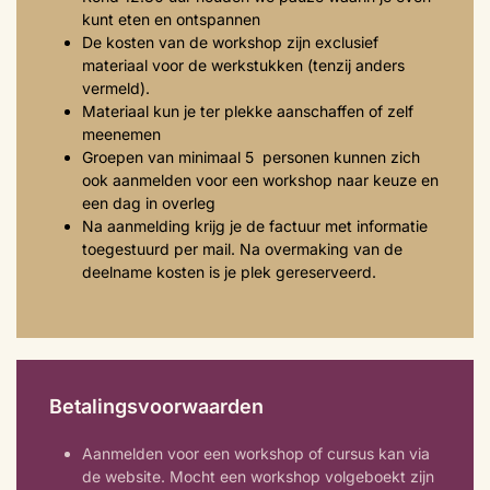
kunt eten en ontspannen
De kosten van de workshop zijn exclusief
materiaal voor de werkstukken (tenzij anders
vermeld).
Materiaal kun je ter plekke aanschaffen of zelf
meenemen
Groepen van minimaal 5 personen kunnen zich
ook aanmelden voor een workshop naar keuze en
een dag in overleg
Na aanmelding krijg je de factuur met informatie
toegestuurd per mail. Na overmaking van de
deelname kosten is je plek gereserveerd.
Betalingsvoorwaarden
Aanmelden voor een workshop of cursus kan via
de website. Mocht een workshop volgeboekt zijn