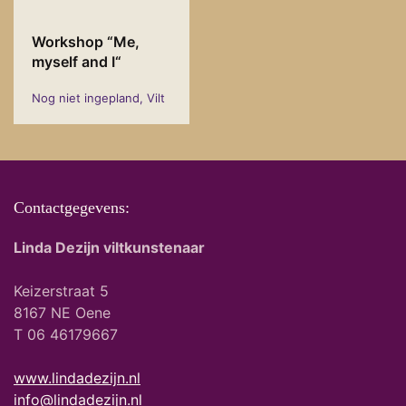
Workshop “Me,
myself and I“
Nog niet ingepland, Vilt
Contactgegevens:
Linda Dezijn viltkunstenaar
Keizerstraat 5
8167 NE Oene
T 06 46179667
www.lindadezijn.nl
info@lindadezijn.nl