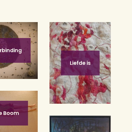
rbinding
Liefde is
e Boom