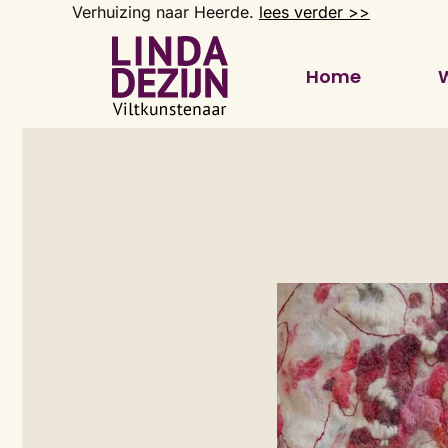
Verhuizing naar Heerde.
lees verder >>
Overslaan
Home
en
naar
de
inhoud
gaan