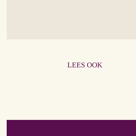
LEES OOK
Wedergeboorte
Liefde
is
Rouw