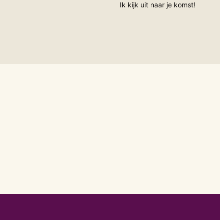
Ik kijk uit naar je komst!
ZIJN
Vuur
Licht
Groei