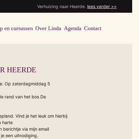
Verhuizing naar Heerde.
lees verder >>
 en cursussen
Over Linda
Agenda
Contact
AR HEERDE
rde. Op zaterdagmiddag 5
 de rand van het bos De
epland. Vind je het leuk om hierbij
n harte
berichtje via mijn email
 je een uitnodiging.